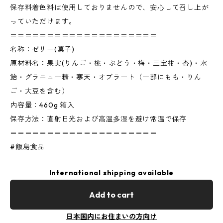
保存料着色料は使用しておりませんので、安心して召し上が
っていただけます。
＝＝＝＝＝＝＝＝＝＝＝＝＝＝＝＝＝＝＝＝
名称：ゼリー(菓子)
原材料名：果実(りんご・桃・ぶどう・梅・三宝柑・杏)・水
飴・グラニュー糖・寒天・オブラート（一部にもも・りん
ご・大豆を含む）
内容量：460g 箱入
保存方法：直射日光および高温多湿を避け常温で保存
＝＝＝＝＝＝＝＝＝＝＝＝＝＝＝＝＝＝＝＝
#飯島食品
International shipping available
Add to cart
日本国内にお住まいの方向け