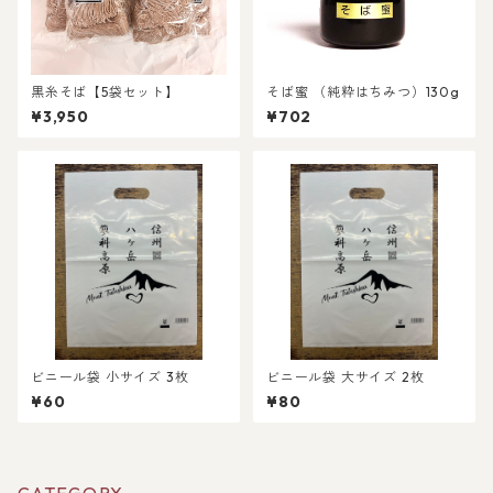
黒糸そば【5袋セット】
そば蜜 （純粋はちみつ）130g
¥3,950
¥702
ビニール袋 小サイズ 3枚
ビニール袋 大サイズ 2枚
¥60
¥80