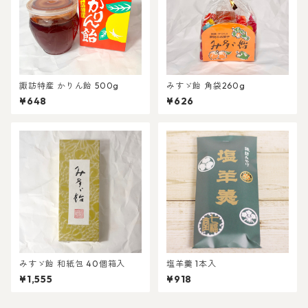
諏訪特産 かりん飴 500g
みすゞ飴 角袋260g
¥648
¥626
みすゞ飴 和紙包 40個箱入
塩羊羹 1本入
¥1,555
¥918