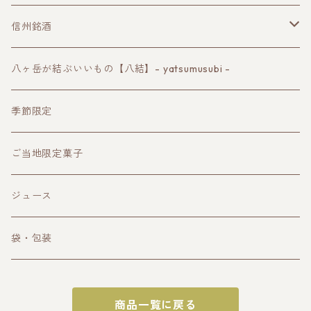
信州銘酒
諏訪の地酒
八ヶ岳が結ぶいいもの【八結】- yatsumusubi -
長野ワイン
季節限定
クラフトビール
ご当地限定菓子
その他お酒
ジュース
袋・包装
商品一覧に戻る