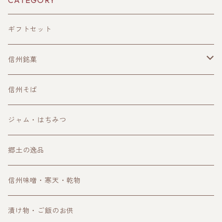
CATEGORY
ギフトセット
信州銘菓
洋菓子
信州そば
和菓子
ジャム・はちみつ
郷土の逸品
信州味噌・寒天・乾物
漬け物・ご飯のお供