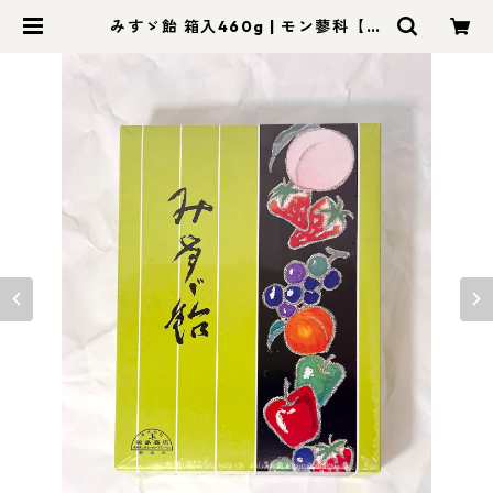
みすゞ飴 箱入460g | モン蓼科【信
州セレクトショップ】