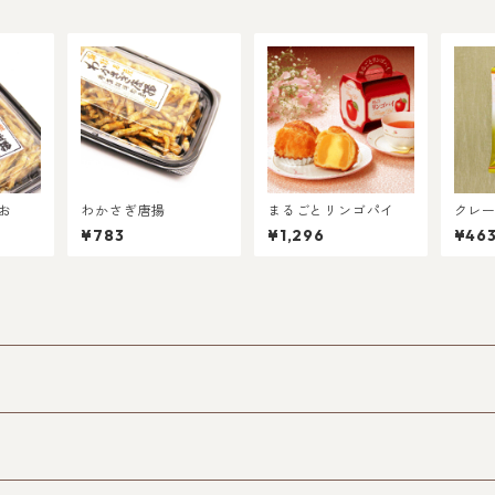
お
わかさぎ唐揚
まるごとリンゴパイ
クレ
¥783
¥1,296
¥46