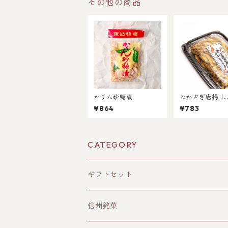
その他の商品
かりん砂糖漬
わかさぎ唐揚 し
¥864
¥783
CATEGORY
ギフトセット
信州銘菓