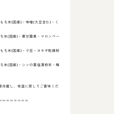
もち米(国産)・味噌(大豆含む)・く
もち米(国産)・栗甘露煮・マロンペー
・もち米(国産)・小豆・ヨモギ乾燥粉
もち米(国産)・シソの葉塩漬粉末・梅
要冷蔵し、常温に戻してご賞味くだ
＝＝＝＝＝＝＝＝