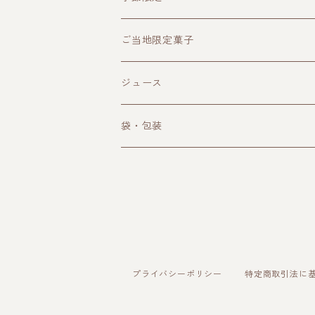
クラフトビール
ご当地限定菓子
その他お酒
ジュース
袋・包装
プライバシーポリシー
特定商取引法に