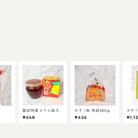
諏訪特産 かりん飴 50
みすゞ飴 角袋260g
みすゞ
0g
¥648
¥626
¥1,1