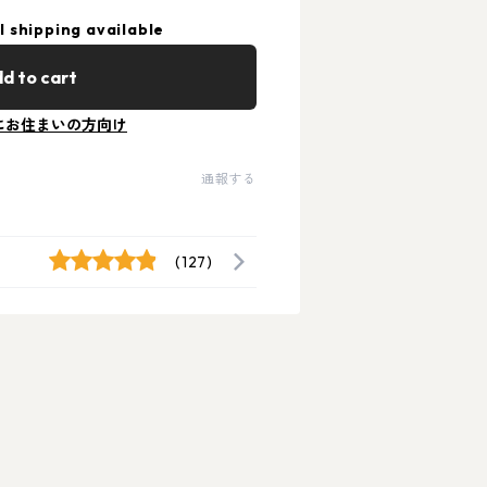
l shipping available
d to cart
にお住まいの方向け
通報する
(127)