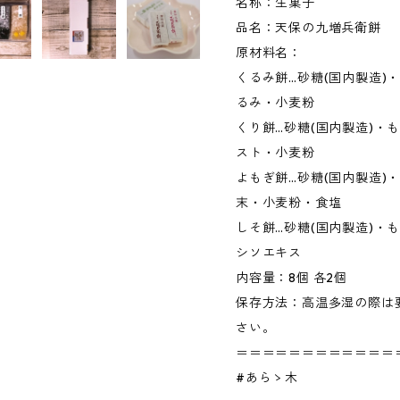
名称：生菓子
品名：天保の九増兵衛餅
原材料名：
くるみ餅…砂糖(国内製造)・
るみ・小麦粉
くり餅…砂糖(国内製造)・
スト・小麦粉
よもぎ餅…砂糖(国内製造)
末・小麦粉・食塩
しそ餅…砂糖(国内製造)・
シソエキス
内容量：8個 各2個
保存方法：高温多湿の際は
さい。
＝＝＝＝＝＝＝＝＝＝＝＝
#あらゝ木