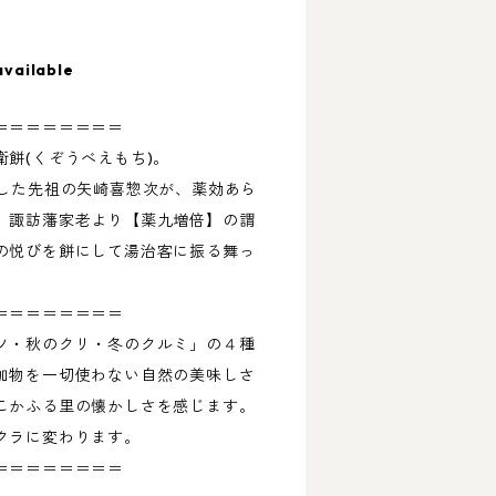
available
＝＝＝＝＝＝＝＝
餅(くぞうべえもち)。
湯した先祖の矢崎喜惣次が、薬効あら
、諏訪藩家老より【薬九増倍】の謂
の悦びを餅にして湯治客に振る舞っ
＝＝＝＝＝＝＝＝
ソ・秋のクリ・冬のクルミ」の４種
加物を一切使わない自然の美味しさ
こかふる里の懐かしさを感じます。
クラに変わります。
＝＝＝＝＝＝＝＝