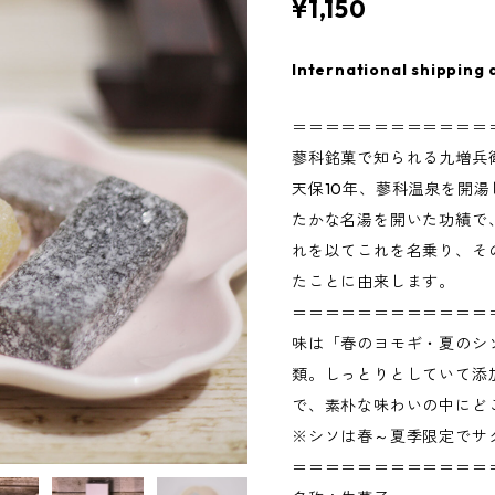
¥1,150
International shipping 
＝＝＝＝＝＝＝＝＝＝＝＝
蓼科銘菓で知られる九増兵衛
天保10年、蓼科温泉を開
たかな名湯を開いた功績で
れを以てこれを名乗り、そ
たことに由来します。
＝＝＝＝＝＝＝＝＝＝＝＝
味は「春のヨモギ・夏のシ
類。しっとりとしていて添
で、素朴な味わいの中にど
※シソは春～夏季限定でサ
＝＝＝＝＝＝＝＝＝＝＝＝