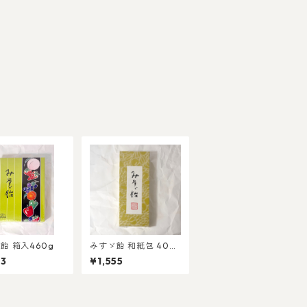
飴 箱入460g
みすゞ飴 和紙包 40個
箱入
23
¥1,555