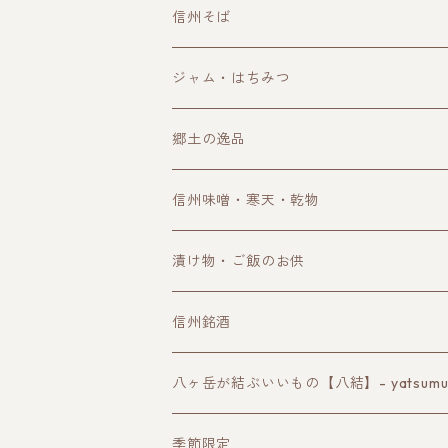
洋菓子
信州そば
和菓子
ジャム・はちみつ
郷土の逸品
信州味噌・寒天・乾物
漬け物・ご飯のお供
信州銘酒
諏訪の地酒
八ヶ岳が結ぶいいもの【八結】- yatsumusu
長野ワイン
季節限定