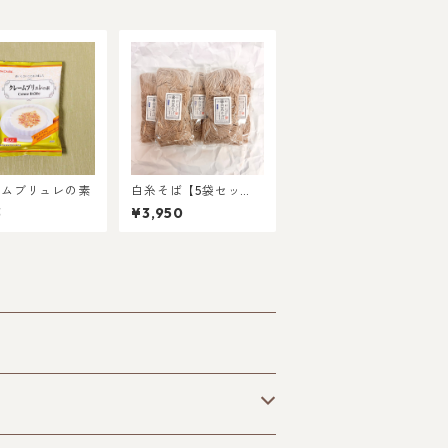
ームブリュレの素
白糸そば【5袋セッ
ト】
3
¥3,950