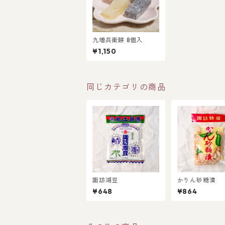
九増兵衛餅 8個入
¥1,150
同じカテゴリの商品
諏訪湖豆
かりん砂糖漬
¥648
¥864