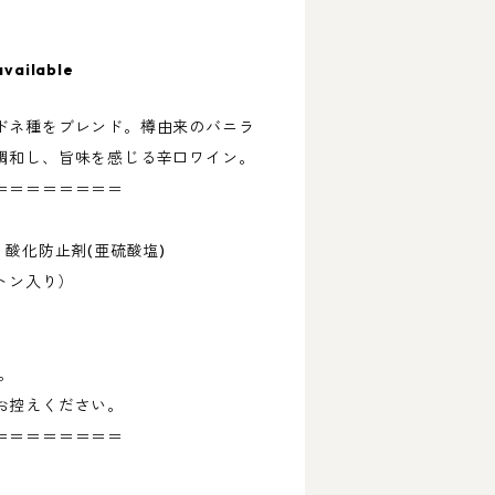
available
ドネ種をブレンド。樽由来のバニラ
調和し、旨味を感じる辛口ワイン。
＝＝＝＝＝＝＝＝
・酸化防止剤(亜硫酸塩)
ートン入り）
。
お控えください。
＝＝＝＝＝＝＝＝