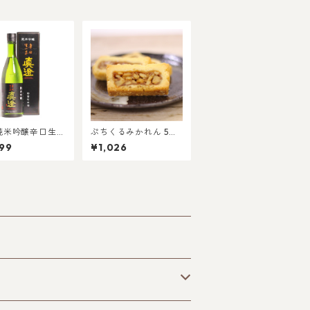
純米吟醸辛口生一
ぷちくるみかれん 5個
0ml箱入
入
99
¥1,026