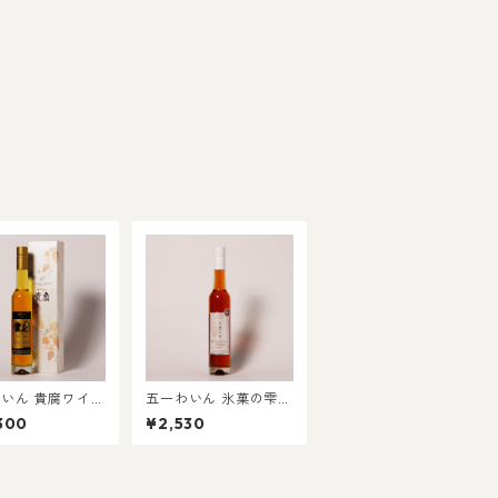
いん 貴腐ワイン
五一わいん 氷菓の雫
赤 375ml
300
¥2,530