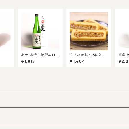
高天 本造り特撰辛口 7
くるみかれん 5個入
真澄 
20ml
本 72
¥1,815
¥1,404
¥2,2