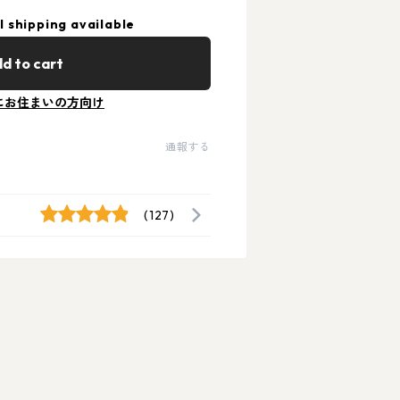
l shipping available
d to cart
にお住まいの方向け
通報する
(127)