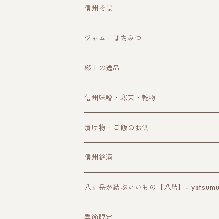
洋菓子
信州そば
和菓子
ジャム・はちみつ
郷土の逸品
信州味噌・寒天・乾物
漬け物・ご飯のお供
信州銘酒
諏訪の地酒
八ヶ岳が結ぶいいもの【八結】- yatsumusu
長野ワイン
季節限定