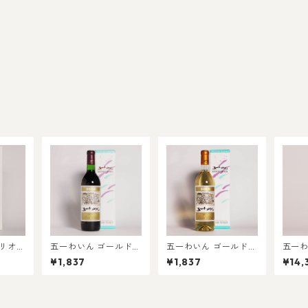
ペリオー
五一わいん ゴールド
五一わいん ゴールド
五一わ
赤 720ml
白 720ml
375ml
¥1,837
¥1,837
¥14,