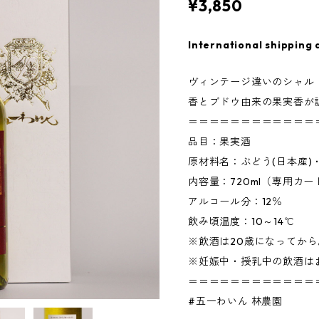
¥3,850
International shipping 
ヴィンテージ違いのシャル
香とブドウ由来の果実香が
＝＝＝＝＝＝＝＝＝＝＝＝
品目：果実酒
原材料名：ぶどう(日本産)
内容量：720ml（専用カ
アルコール分：12％
飲み頃温度：10～14℃
※飲酒は20歳になってから
※妊娠中・授乳中の飲酒は
＝＝＝＝＝＝＝＝＝＝＝＝
#五一わいん 林農園