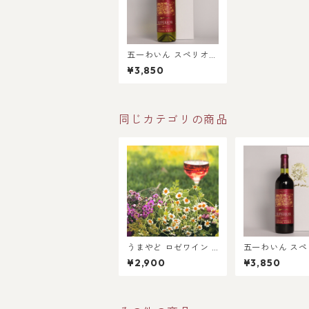
五一わいん スペリオー
ル 白 720ml
¥3,850
同じカテゴリの商品
うまやど ロゼワイン 7
五一わいん ス
20ml
ル 赤 720ml
¥2,900
¥3,850