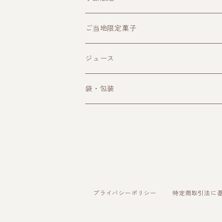
クラフトビール
ご当地限定菓子
その他お酒
ジュース
袋・包装
プライバシーポリシー
特定商取引法に