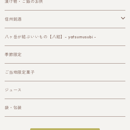
漬け物・ご飯のお供
信州銘酒
諏訪の地酒
八ヶ岳が結ぶいいもの【八結】- yatsumusubi -
長野ワイン
季節限定
クラフトビール
ご当地限定菓子
その他お酒
ジュース
袋・包装