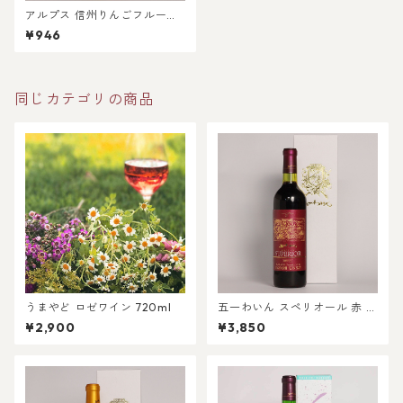
アルプス 信州りんごフルーツ
ワイン 500ml
¥946
同じカテゴリの商品
うまやど ロゼワイン 720ml
五一わいん スペリオール 赤 7
20ml
¥2,900
¥3,850