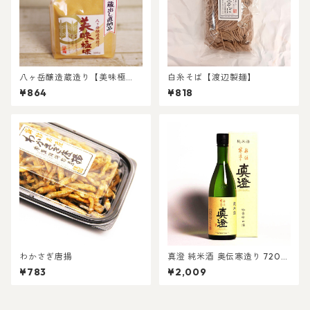
八ヶ岳醸造蔵造り【美味極
白糸そば【渡辺製麺】
味】限定醸造品
¥864
¥818
わかさぎ唐揚
真澄 純米酒 奥伝寒造り 720m
l箱入
¥783
¥2,009