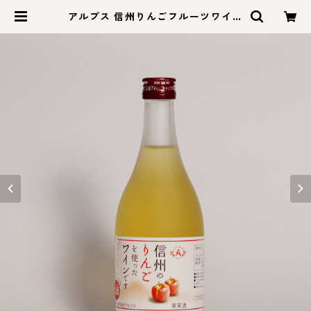
アルプス 信州りんごフルーツワイン
500ml | モン蓼科【信州セレクトシ
ョップ】