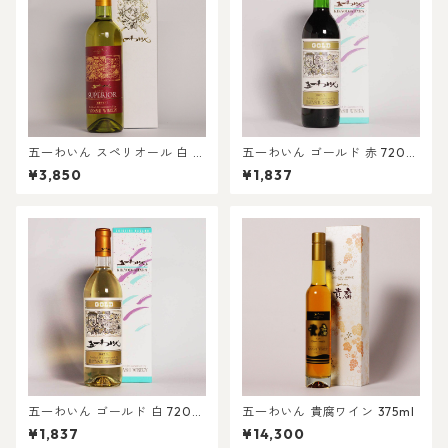
五一わいん スペリオール 白 7
五一わいん ゴールド 赤 720m
20ml
l
¥3,850
¥1,837
五一わいん ゴールド 白 720m
五一わいん 貴腐ワイン 375ml
l
¥1,837
¥14,300