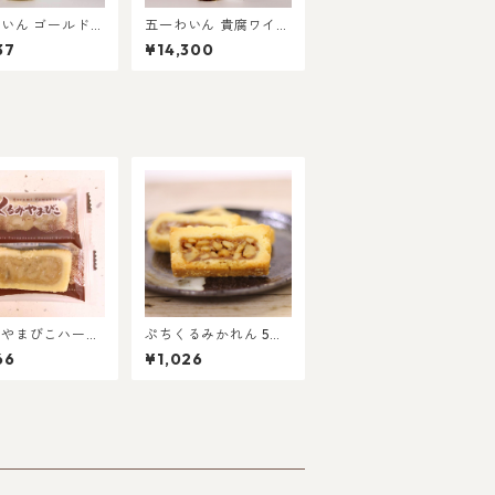
いん ゴールド
五一わいん 貴腐ワイン
0ml
375ml
37
¥14,300
みやまびこハーフ
ぷちくるみかれん 5個
入
入
66
¥1,026