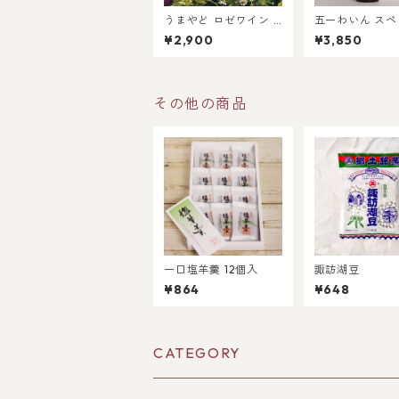
うまやど ロゼワイン 7
五一わいん ス
20ml
ル 赤 720ml
¥2,900
¥3,850
その他の商品
一口塩羊羹 12個入
諏訪湖豆
¥864
¥648
CATEGORY