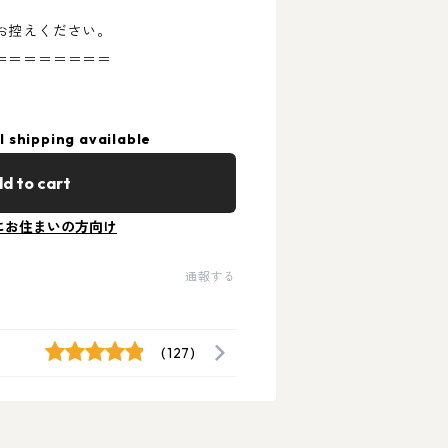
お控えください。
＝＝＝＝＝＝＝＝
l shipping available
d to cart
にお住まいの方向け
通報する
(127)