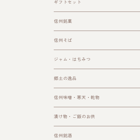
ギフトセット
信州銘菓
洋菓子
信州そば
和菓子
ジャム・はちみつ
郷土の逸品
信州味噌・寒天・乾物
漬け物・ご飯のお供
信州銘酒