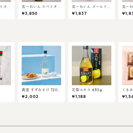
ペリオー
五一わいん スペリオー
五一わいん ゴールド
五一わ
ル 白 720ml
赤 720ml
白 72
¥3,850
¥1,837
¥1,8
真澄 すずみさけ 720
花梨エキス 630g
くる
ml【夏季限定】
10個
¥2,002
¥1,188
¥1,5