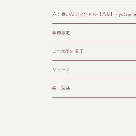
諏訪の地酒
八ヶ岳が結ぶいいもの【八結】- yatsumusu
長野ワイン
季節限定
クラフトビール
ご当地限定菓子
その他お酒
ジュース
袋・包装