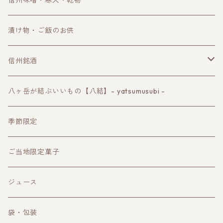
信州味噌・寒天・乾物
漬け物・ご飯のお供
信州銘酒
諏訪の地酒
八ヶ岳が結ぶいいもの【八結】- yatsumusubi -
長野ワイン
季節限定
クラフトビール
ご当地限定菓子
その他お酒
ジュース
袋・包装