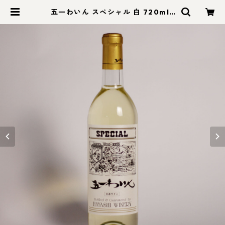
五一わいん スペシャル 白 720ml |
モン蓼科【信州セレクトショップ】