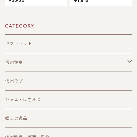
¥3,950
¥1,815
CATEGORY
ギフトセット
信州銘菓
洋菓子
信州そば
和菓子
ジャム・はちみつ
郷土の逸品