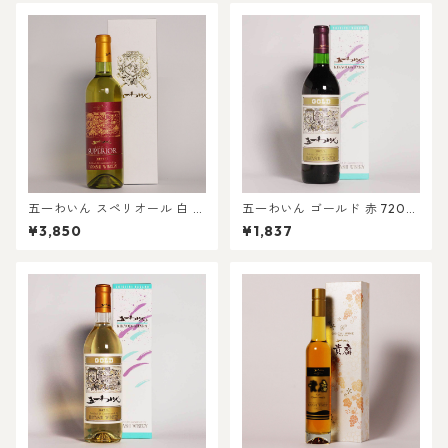
五一わいん スペリオール 白 7
五一わいん ゴールド 赤 720m
20ml
l
¥3,850
¥1,837