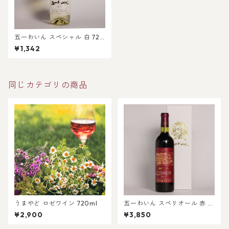
五一わいん スペシャル 白 720
ml
¥1,342
同じカテゴリの商品
うまやど ロゼワイン 720ml
五一わいん スペリオール 赤 7
20ml
¥2,900
¥3,850