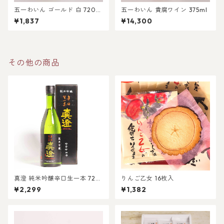
五一わいん ゴールド 白 720m
五一わいん 貴腐ワイン 375ml
l
¥1,837
¥14,300
その他の商品
真澄 純米吟醸辛口生一本 720
りんご乙女 16枚入
ml箱入
¥2,299
¥1,382