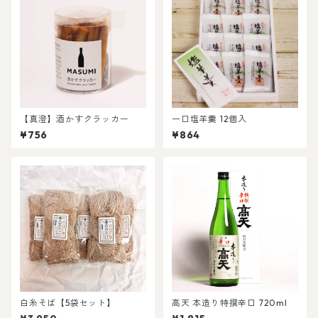
【真澄】酒かすクラッカー
一口塩羊羹 12個入
¥756
¥864
白糸そば【5袋セット】
高天 本造り特撰辛口 720ml