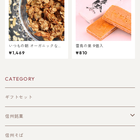
いつもの朝 オーガニックなグ
雷鳥の里 9個入
ラノーラ
¥1,469
¥810
CATEGORY
ギフトセット
信州銘菓
洋菓子
信州そば