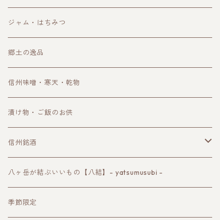
和菓子
ジャム・はちみつ
郷土の逸品
信州味噌・寒天・乾物
漬け物・ご飯のお供
信州銘酒
諏訪の地酒
八ヶ岳が結ぶいいもの【八結】- yatsumusubi -
長野ワイン
季節限定