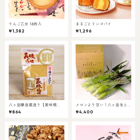
りんご乙女 16枚入
まるごとリンゴパイ
¥1,382
¥1,296
八ヶ岳醸造蔵造り【美味極
メロンより甘い！八ヶ岳生と
味】限定醸造品
うもろこし 10本セット
¥864
¥4,400