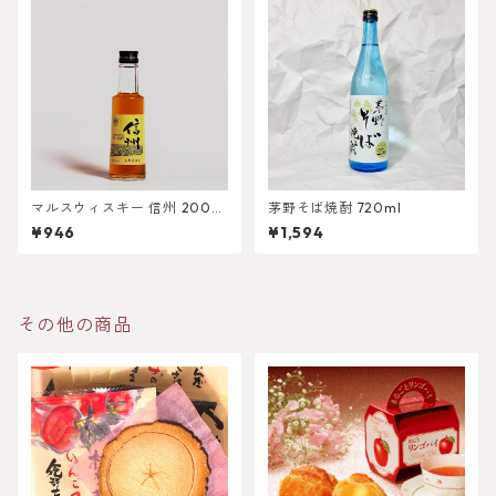
マルスウィスキー 信州 200m
茅野そば焼酎 720ml
l
¥946
¥1,594
その他の商品