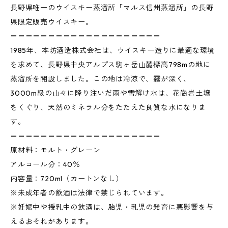
長野県唯一のウイスキー蒸溜所「マルス信州蒸溜所」の長野
県限定販売ウイスキー。
＝＝＝＝＝＝＝＝＝＝＝＝＝＝＝＝＝＝＝＝
1985年、本坊酒造株式会社は、ウイスキー造りに最適な環境
を求めて、長野県中央アルプス駒ヶ岳山麓標高798mの地に
蒸溜所を開設しました。この地は冷涼で、霧が深く、
3000m級の山々に降り注いだ雨や雪解け水は、花崗岩土壌
をくぐり、天然のミネラル分をたたえた良質な水になりま
す。
＝＝＝＝＝＝＝＝＝＝＝＝＝＝＝＝＝＝＝＝
原材料：モルト・グレーン
アルコール分：40％
内容量：720ml（カートンなし）
※未成年者の飲酒は法律で禁じられています。
※妊娠中や授乳中の飲酒は、胎児・乳児の発育に悪影響を与
えるおそれがあります。