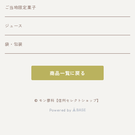
クラフトビール
ご当地限定菓子
その他お酒
ジュース
袋・包装
商品一覧に戻る
© モン蓼科【信州セレクトショップ】
Powered by