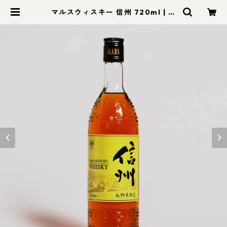
マルスウィスキー 信州 720ml | モ
ン蓼科【信州セレクトショップ】