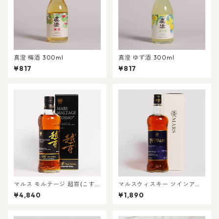
真澄 梅酒 300ml
真澄 ゆず酒 300ml
¥817
¥817
マルス モルテージ 超百(こす
マルスウィスキー ツインアル
も) 700ml
プス 750ml
¥4,840
¥1,890