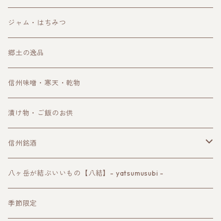
和菓子
ジャム・はちみつ
郷土の逸品
信州味噌・寒天・乾物
漬け物・ご飯のお供
信州銘酒
諏訪の地酒
八ヶ岳が結ぶいいもの【八結】- yatsumusubi -
長野ワイン
季節限定