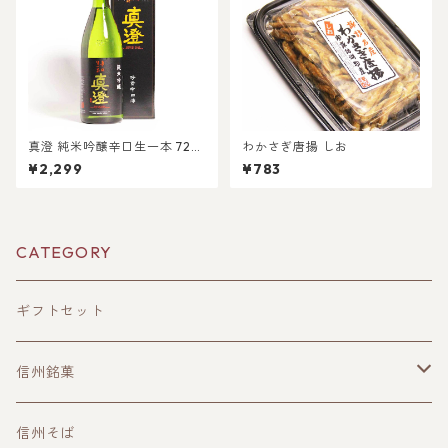
真澄 純米吟醸辛口生一本 720
わかさぎ唐揚 しお
ml箱入
¥2,299
¥783
CATEGORY
ギフトセット
信州銘菓
洋菓子
信州そば