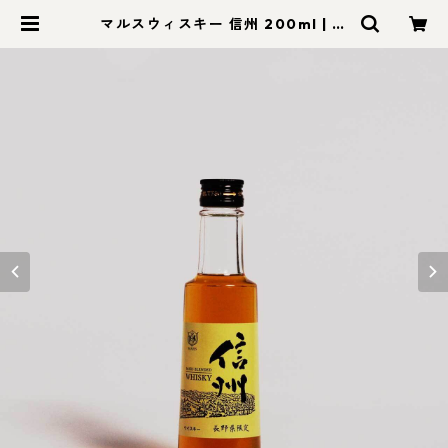
マルスウィスキー 信州 200ml | モ
ン蓼科【信州セレクトショップ】