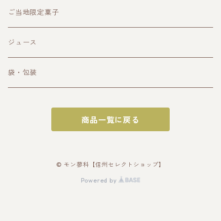
クラフトビール
ご当地限定菓子
その他お酒
ジュース
袋・包装
商品一覧に戻る
© モン蓼科【信州セレクトショップ】
Powered by