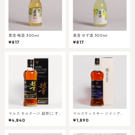
真澄 梅酒 300ml
真澄 ゆず酒 300ml
¥817
¥817
マルス モルテージ 超百(こす
マルスウィスキー ツインアル
も) 700ml
プス 750ml
¥4,840
¥1,890