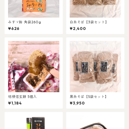
みすゞ飴 角袋260g
白糸そば【3袋セット】
¥626
¥2,400
桔梗信玄餅 5個入
黒糸そば【5袋セット】
¥1,184
¥3,950