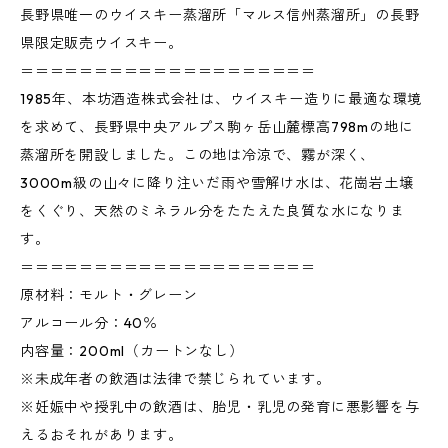
長野県唯一のウイスキー蒸溜所「マルス信州蒸溜所」の長野
県限定販売ウイスキー。
＝＝＝＝＝＝＝＝＝＝＝＝＝＝＝＝＝＝＝＝
1985年、本坊酒造株式会社は、ウイスキー造りに最適な環境
を求めて、長野県中央アルプス駒ヶ岳山麓標高798mの地に
蒸溜所を開設しました。この地は冷涼で、霧が深く、
3000m級の山々に降り注いだ雨や雪解け水は、花崗岩土壌
をくぐり、天然のミネラル分をたたえた良質な水になりま
す。
＝＝＝＝＝＝＝＝＝＝＝＝＝＝＝＝＝＝＝＝
原材料：モルト・グレーン
アルコール分：40％
内容量：200ml（カートンなし）
※未成年者の飲酒は法律で禁じられています。
※妊娠中や授乳中の飲酒は、胎児・乳児の発育に悪影響を与
えるおそれがあります。