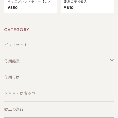
八ヶ岳ブレンドティー【カメ
雷鳥の里 9個入
リアニコティー】
¥850
¥810
CATEGORY
ギフトセット
信州銘菓
洋菓子
信州そば
和菓子
ジャム・はちみつ
郷土の逸品