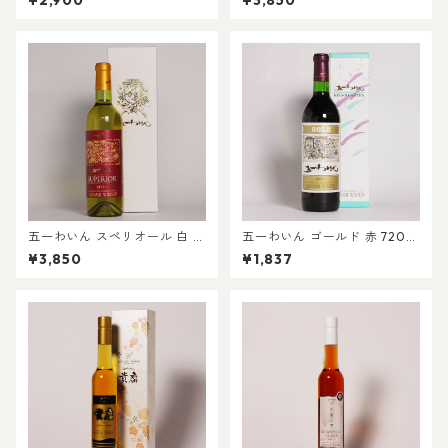
¥2,900
¥3,850
五一わいん スペリオール 白 7
五一わいん ゴールド 赤 720m
20ml
l
¥3,850
¥1,837