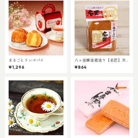
まるごとリンゴパイ
八ヶ岳醸造蔵造り【名匠】天
然熟成こうじみそ
¥1,296
¥864