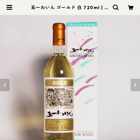
五一わいん ゴールド 白 720ml | モ
ン蓼科【信州セレクトショップ】