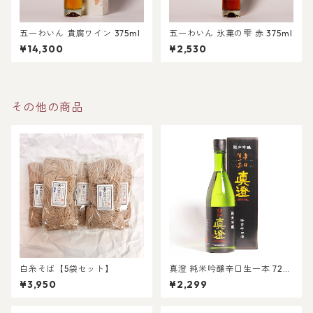
五一わいん 貴腐ワイン 375ml
五一わいん 氷菓の雫 赤 375ml
¥14,300
¥2,530
その他の商品
白糸そば【5袋セット】
真澄 純米吟醸辛口生一本 720
ml箱入
¥3,950
¥2,299