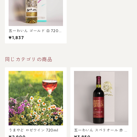
五一わいん ゴールド 白 720m
l
¥1,837
同じカテゴリの商品
うまやど ロゼワイン 720ml
五一わいん スペリオール 赤 7
20ml