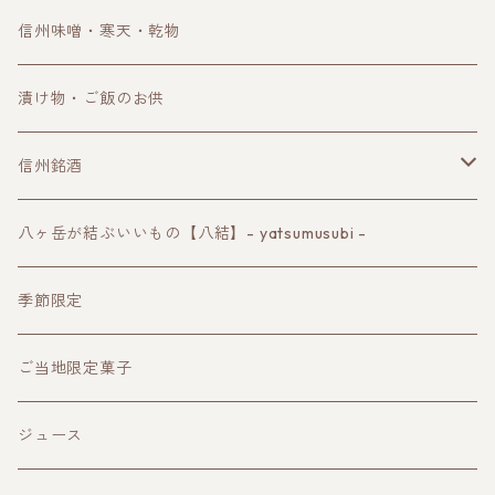
信州味噌・寒天・乾物
漬け物・ご飯のお供
信州銘酒
諏訪の地酒
八ヶ岳が結ぶいいもの【八結】- yatsumusubi -
長野ワイン
季節限定
クラフトビール
ご当地限定菓子
その他お酒
ジュース