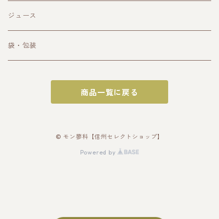
その他お酒
ジュース
袋・包装
商品一覧に戻る
© モン蓼科【信州セレクトショップ】
Powered by