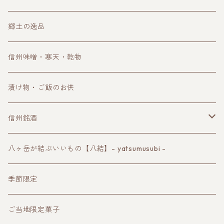
郷土の逸品
信州味噌・寒天・乾物
漬け物・ご飯のお供
信州銘酒
諏訪の地酒
八ヶ岳が結ぶいいもの【八結】- yatsumusubi -
長野ワイン
季節限定
クラフトビール
ご当地限定菓子