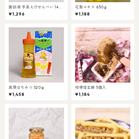
諏訪湖 手長えびせんべい 14個
花梨エキス 630g
入
¥1,296
¥1,188
高原はちみつ 520g
桔梗信玄餅 5個入
¥1,458
¥1,184