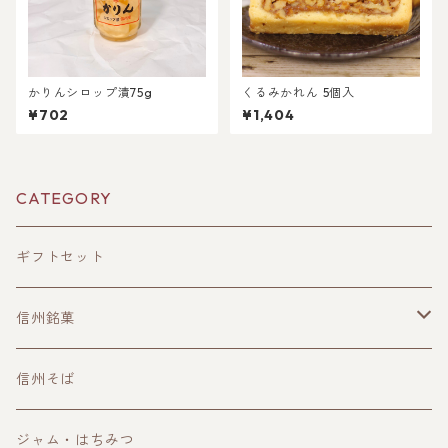
かりんシロップ漬75g
くるみかれん 5個入
¥702
¥1,404
CATEGORY
ギフトセット
信州銘菓
洋菓子
信州そば
和菓子
ジャム・はちみつ