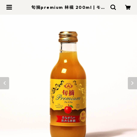
旬摘premium 林檎 200ml | モン
蓼科【信州セレクトショップ】