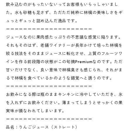
飲み込むのがもったいないってお客様もいらっしゃいまし
た。水も砂糖も足さず、ただただ純粋に林檎の美味しさをギ
ュっとギュっと詰め込んだ逸品です。
＝＝＝＝＝＝＝＝＝＝＝＝＝＝＝＝＝＝＝＝
ジュースなのに果肉感たっぷりの不思議な感覚に陥ります。
それもそのはず、老舗ワイナリーが長年かけて培った林檎を
絞る技法をそのままジュースに転化させ、上質のフルーツワ
インを作る前段階の状態がこの旬摘Premiumなのです。ただ
甘いだけでなく、良い意味で林檎臭さも感じられ、それがま
るで林檎を食べているかのような錯覚へと誘うのです。
＝＝＝＝＝＝＝＝＝＝＝＝＝＝＝＝＝＝＝＝
お飲みになる際は瓶のままキンキンに冷やしていただき、氷
を入れずにお飲みください。薄まってしまうとせっかくの果
実味が損なわれてしまいます。
＝＝＝＝＝＝＝＝＝＝＝＝＝＝＝＝＝＝＝＝
品名：りんごジュース（ストレート）