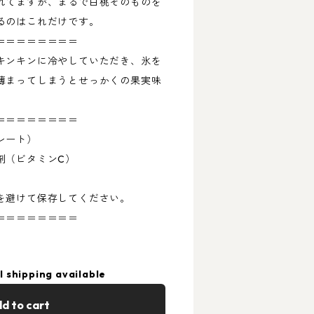
れてますが、まるで白桃そのものを
るのはこれだけです。
＝＝＝＝＝＝＝＝
キンキンに冷やしていただき、氷を
薄まってしまうとせっかくの果実味
＝＝＝＝＝＝＝＝
レート）
剤（ビタミンC）
を避けて保存してください。
＝＝＝＝＝＝＝＝
l shipping available
d to cart