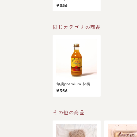
00ml
¥356
同じカテゴリの商品
旬摘premium 林檎 2
00ml
¥356
その他の商品