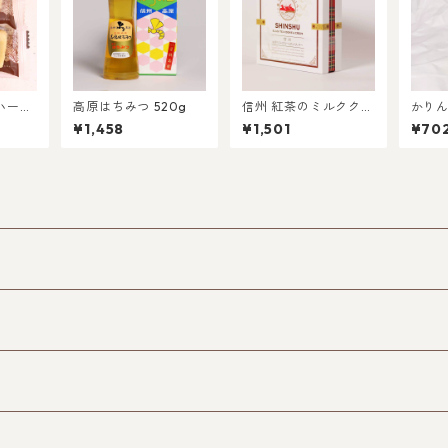
ハーフ
高原はちみつ 520g
信州 紅茶のミルククリ
かりん
ームサンドクッキー 8
¥1,458
¥1,501
¥70
個入