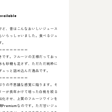
available
けど、昔はこんなおいしいジュース
もいらっしゃいました。食べるジュ
す。
＝＝＝＝＝＝＝＝
きです。フルーツの王様だっておっ
水も砂糖も足さず、ただただ純粋に
ギュっと詰め込んだ逸品です。
＝＝＝＝＝＝＝＝
ぷりの不思議な感覚に陥ります。そ
リーが長年かけて培った白桃を絞る
転化させ、上質のフルーツワインを
Premiumなのです。ただ甘いジュ