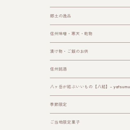
郷土の逸品
信州味噌・寒天・乾物
漬け物・ご飯のお供
信州銘酒
諏訪の地酒
八ヶ岳が結ぶいいもの【八結】- yatsumusu
長野ワイン
季節限定
クラフトビール
ご当地限定菓子