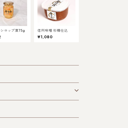
シロップ漬75g
信州味噌 杉樽仕込
2
¥1,080