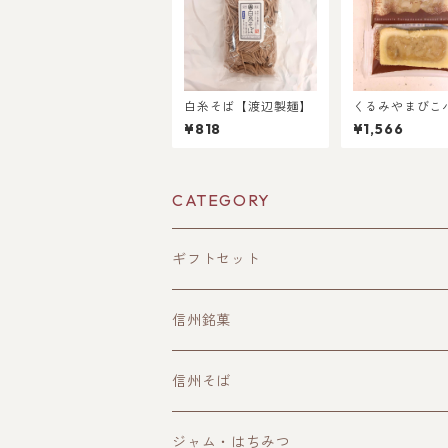
白糸そば【渡辺製麺】
くるみやまびこ
10個入
¥818
¥1,566
CATEGORY
ギフトセット
信州銘菓
洋菓子
信州そば
和菓子
ジャム・はちみつ